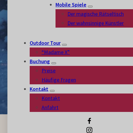
Mobile Spiele
Der magische Rätseltisch
Der wahnsinnige Künstler
Outdoor Tour
“Madame X”
Buchung
Preise
Häufige Fragen
Kontakt
Kontakt
Anfahrt
SCHWIERIGKEIT