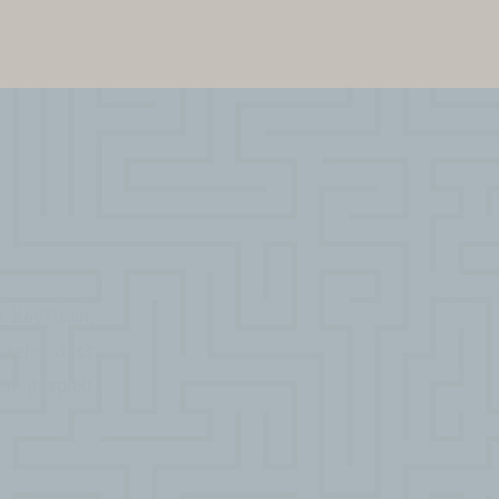
on KeyTown,
 sehr, dass
ln
gespielt