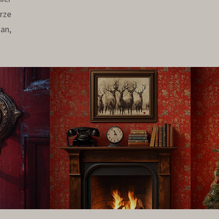
rze
an,