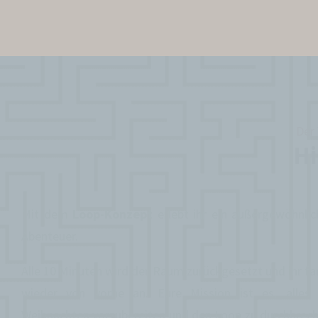
Der
Hi
Mit dem
Loop-Konzept
erlebt ihr ein außer­gewöhnlic
Abenteuer.
Alle 10 Minuten wird der Raum zurückgesetzt und ihr fa
wieder von vorne an. Eure Mission ist es, alles 
Weihnachten vorzubereiten und den Loop zu durchbrech