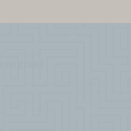
 Weihnachts(T)raum
ntergrund
Der Weihnacht(T)raum ist eine Produktion v
hes
Escape Room Kaiserslautern. Wir freuen uns
dieses Abenteuer jetzt auch in
Brühl bei Kö
werden kann.
ngt
für
en.