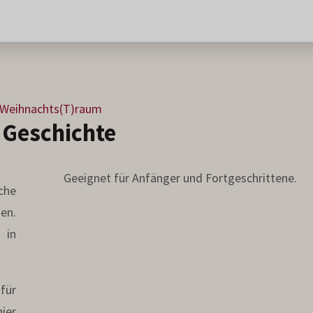
2 – 6
60 Min.
 Weihnachts(T)raum
 Geschichte
Geeignet für Anfänger und Fortgeschrittene.
che
en.
 in
 für
ier