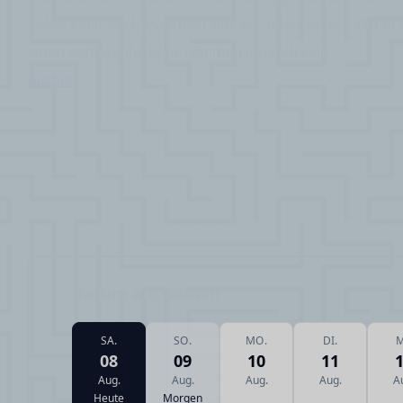
Dabei kann euch eventuell das ein oder andere Detail 
euren vorhergehenden Träumen nützlich sein…
Buchen